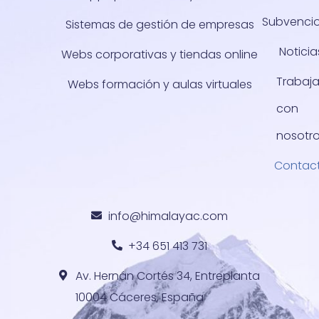
Subvenci
Sistemas de gestión de empresas
Noticia
Webs corporativas y tiendas online
Trabaj
Webs formación y aulas virtuales
con
nosotr
Contac
info@himalayac.com
+34 651 413 731
Av. Hernán Cortés 34, Entreplanta
10004 Cáceres, España