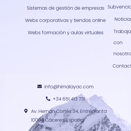
Subvenci
Sistemas de gestión de empresas
Noticia
Webs corporativas y tiendas online
Trabaj
Webs formación y aulas virtuales
con
nosotr
Contac
info@himalayac.com
+34 651 413 731
Av. Hernán Cortés 34, Entreplanta
10004 Cáceres, España