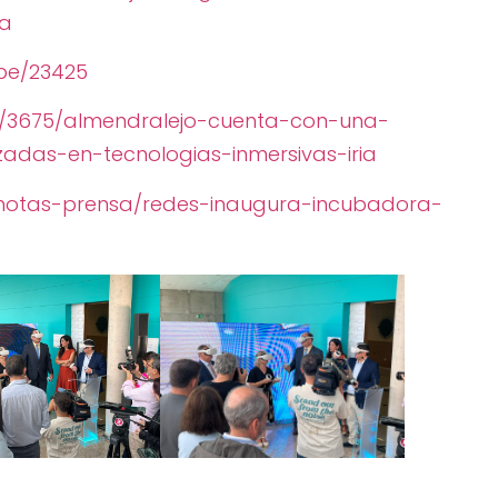
ia
mpe/23425
as/3675/almendralejo-cuenta-con-una-
adas-en-tecnologias-inmersivas-iria
/notas-prensa/redes-inaugura-incubadora-