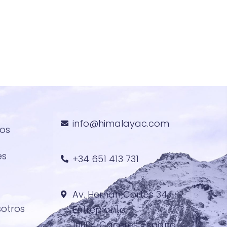
info@himalayac.com
ros
es
+34 651 413 731
Av. Hernán Cortés 34,
sotros
Entreplanta
10004 Cáceres, España